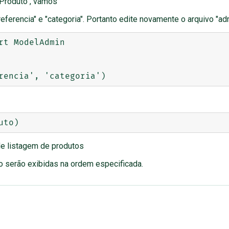
"Produto", vamos
ferencia" e "categoria". Portanto edite novamente o arquivo "adm
t ModelAdmin

 de listagem de produtos
go serão exibidas na ordem especificada.