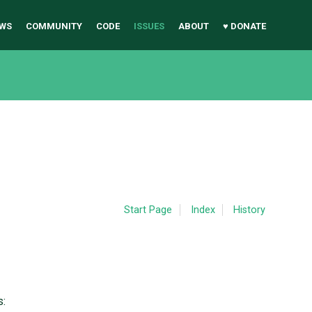
WS
COMMUNITY
CODE
ISSUES
ABOUT
♥ DONATE
Start Page
Index
History
s: