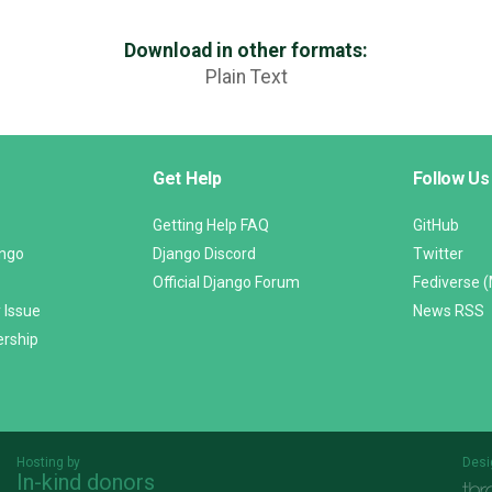
Download in other formats:
Plain Text
Get Help
Follow Us
Getting Help FAQ
GitHub
ango
Django Discord
Twitter
Official Django Forum
Fediverse 
 Issue
News RSS
ership
Hosting by
Desi
In-kind donors
Threespot
andrevv