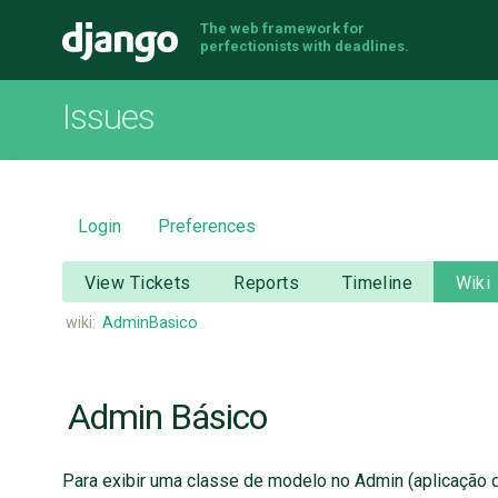
The web framework for
Django
perfectionists with deadlines.
Issues
Login
Preferences
View Tickets
Reports
Timeline
Wiki
wiki:
AdminBasico
Admin Básico
Para exibir uma classe de modelo no Admin (aplicação d