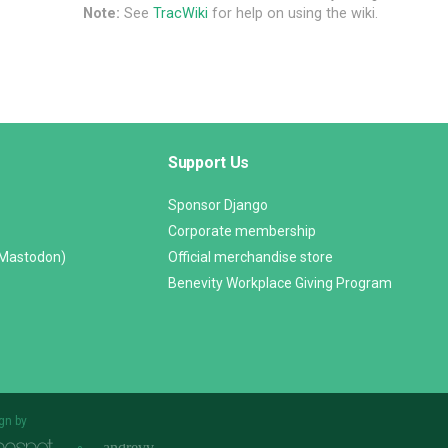
Note:
See
TracWiki
for help on using the wiki.
Support Us
Sponsor Django
Corporate membership
(Mastodon)
Official merchandise store
Benevity Workplace Giving Program
gn by